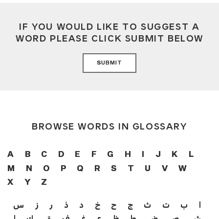
IF YOU WOULD LIKE TO SUGGEST A
WORD PLEASE CLICK SUBMIT BELOW
SUBMIT
BROWSE WORDS IN GLOSSARY
A
B
C
D
E
F
G
H
I
J
K
L
M
N
O
P
Q
R
S
T
U
V
W
X
Y
Z
ا
ب
ت
ث
ج
ح
خ
د
ذ
ر
ز
س
ش
ص
ض
ط
ظ
ع
غ
ف
ق
ك
ل