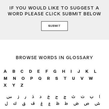
IF YOU WOULD LIKE TO SUGGEST A
WORD PLEASE CLICK SUBMIT BELOW
SUBMIT
BROWSE WORDS IN GLOSSARY
A
B
C
D
E
F
G
H
I
J
K
L
M
N
O
P
Q
R
S
T
U
V
W
X
Y
Z
ا
ب
ت
ث
ج
ح
خ
د
ذ
ر
ز
س
ش
ص
ض
ط
ظ
ع
غ
ف
ق
ك
ل