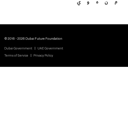
م
ن
ه
و
ي
© 2016 - 2026 Dubai Future Foundation
Dubai Government
UAE Government
Terms of Service
Privacy Policy