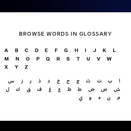
BROWSE WORDS IN GLOSSARY
A
B
C
D
E
F
G
H
I
J
K
L
M
N
O
P
Q
R
S
T
U
V
W
X
Y
Z
ا
ب
ت
ث
ج
ح
خ
د
ذ
ر
ز
س
ش
ص
ض
ط
ظ
ع
غ
ف
ق
ك
ل
م
ن
ه
و
ي