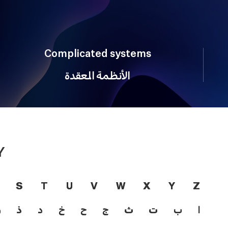
Complicated systems
الأنظمة المعقدة
Y
S
T
U
V
W
X
Y
Z
ا
ب
ت
ث
ج
ح
خ
د
ذ
ر