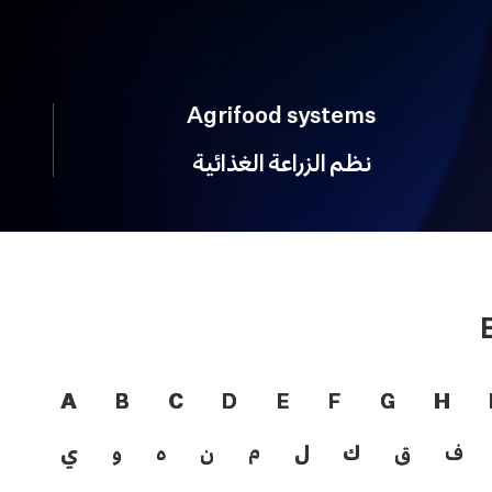
Agrifood systems
نظم الزراعة الغذائية
A
B
C
D
E
F
G
H
ف
ق
ك
ل
م
ن
ه
و
ي