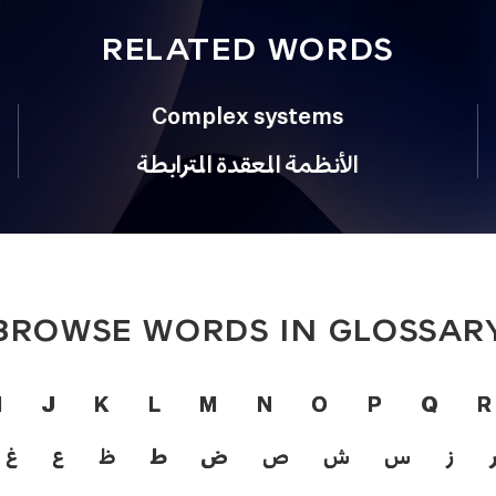
RELATED WORDS
Complex systems
الأنظمة المعقدة المترابطة
BROWSE WORDS IN GLOSSAR
I
J
K
L
M
N
O
P
Q
R
ز
س
ش
ص
ض
ط
ظ
ع
غ