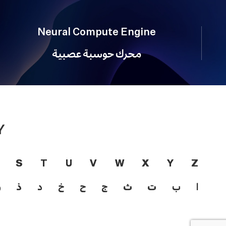
Neural Compute Engine
محرك حوسبة عصبية
Y
S
T
U
V
W
X
Y
Z
ا
ب
ت
ث
ج
ح
خ
د
ذ
ر