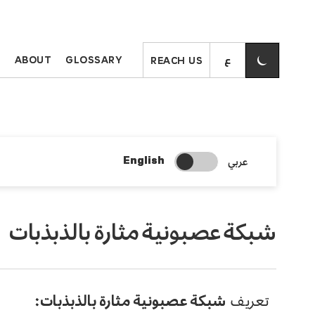
S
ABOUT
GLOSSARY
REACH US
Change Search Language
عربي
English
شبكة عصبونية مثارة بالذبذبات
تعريف
شبكة عصبونية مثارة بالذبذبات: