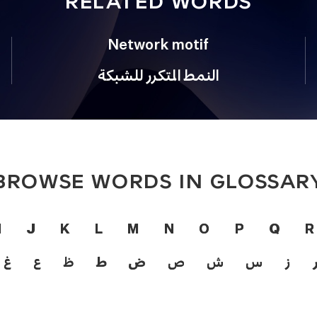
RELATED WORDS
Network motif
النمط المتكرر للشبكة
BROWSE WORDS IN GLOSSAR
I
J
K
L
M
N
O
P
Q
R
ز
س
ش
ص
ض
ط
ظ
ع
غ