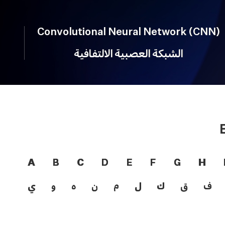
Convolutional Neural Network (CNN)
الشبكة العصبية الالتفافية
A
B
C
D
E
F
G
H
ف
ق
ك
ل
م
ن
ه
و
ي