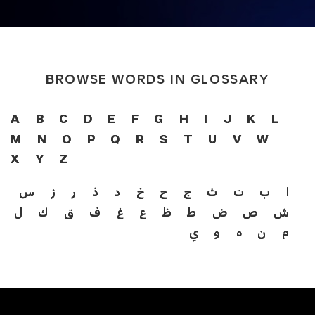
BROWSE WORDS IN GLOSSARY
A
B
C
D
E
F
G
H
I
J
K
L
M
N
O
P
Q
R
S
T
U
V
W
X
Y
Z
ا
ب
ت
ث
ج
ح
خ
د
ذ
ر
ز
س
ش
ص
ض
ط
ظ
ع
غ
ف
ق
ك
ل
م
ن
ه
و
ي