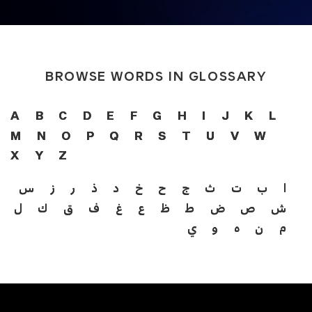
BROWSE WORDS IN GLOSSARY
A
B
C
D
E
F
G
H
I
J
K
L
M
N
O
P
Q
R
S
T
U
V
W
X
Y
Z
ا
ب
ت
ث
ج
ح
خ
د
ذ
ر
ز
س
ش
ص
ض
ط
ظ
ع
غ
ف
ق
ك
ل
م
ن
ه
و
ي