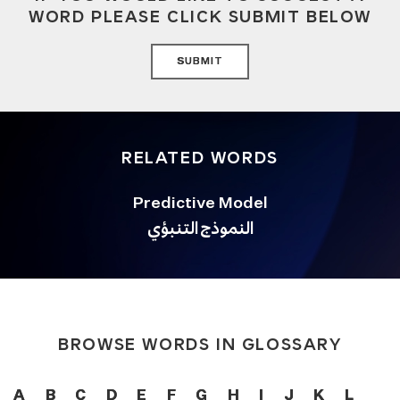
WORD PLEASE CLICK SUBMIT BELOW
SUBMIT
RELATED WORDS
Predictive Model
النموذج التنبؤي
BROWSE WORDS IN GLOSSARY
A
B
C
D
E
F
G
H
I
J
K
L