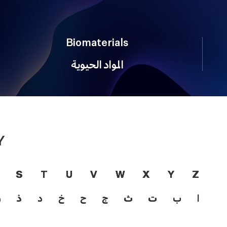
Biomaterials
المواد الحيوية
Y
S
T
U
V
W
X
Y
Z
ا
ب
ت
ث
ج
ح
خ
د
ذ
ر