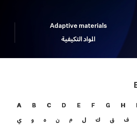
Adaptive materials
المواد التكيفية
A
B
C
D
E
F
G
H
ف
ق
ك
ل
م
ن
ه
و
ي