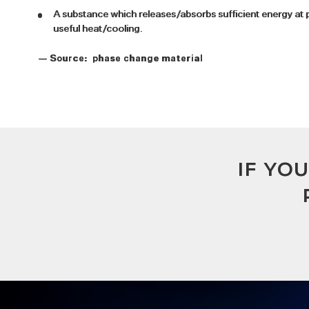
A substance which releases/absorbs sufficient energy at p
useful heat/cooling.
— Source: phase change material
IF YO