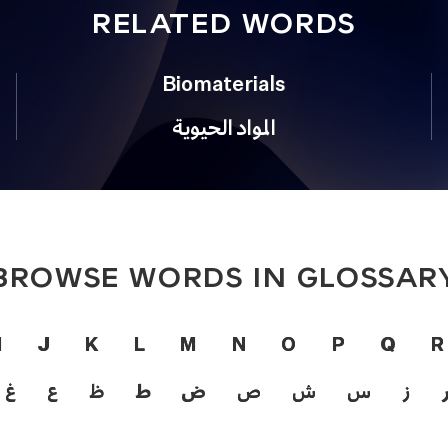
RELATED WORDS
Biomaterials
المواد الحيوية
BROWSE WORDS IN GLOSSAR
I
J
K
L
M
N
O
P
Q
R
ز
س
ش
ص
ض
ط
ظ
ع
غ