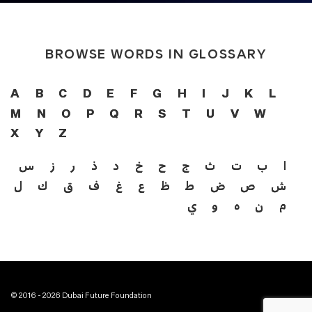
BROWSE WORDS IN GLOSSARY
A
B
C
D
E
F
G
H
I
J
K
L
M
N
O
P
Q
R
S
T
U
V
W
X
Y
Z
ا
ب
ت
ث
ج
ح
خ
د
ذ
ر
ز
س
ش
ص
ض
ط
ظ
ع
غ
ف
ق
ك
ل
م
ن
ه
و
ي
© 2016 - 2026 Dubai Future Foundation