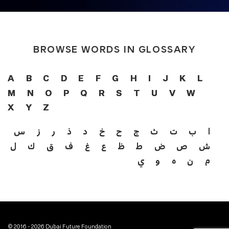
BROWSE WORDS IN GLOSSARY
A
B
C
D
E
F
G
H
I
J
K
L
M
N
O
P
Q
R
S
T
U
V
W
X
Y
Z
ا
ب
ت
ث
ج
ح
خ
د
ذ
ر
ز
س
ش
ص
ض
ط
ظ
ع
غ
ف
ق
ك
ل
م
ن
ه
و
ي
© 2016 - 2026 Dubai Future Foundation