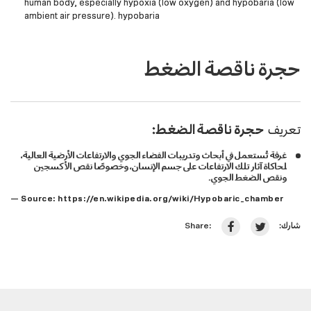
human body, especially hypoxia (low oxygen) and hypobaria (low
ambient air pressure). hypobaria
حجرة ناقصة الضغط
تعريف
حجرة ناقصة الضغط:
غرفة تُستعمل في أبحاث وتدريبات الفضاء الجوي والارتفاعات الأرضية العالية،
لمحاكاة آثار تلك الارتفاعات على جسم الإنسان، وخصوصًا نقص الأكسجين
ونقص الضغط الجوي.
— Source:
https://en.wikipedia.org/wiki/Hypobaric_chamber
شارك:
Share: