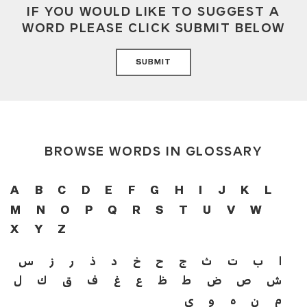
IF YOU WOULD LIKE TO SUGGEST A
WORD PLEASE CLICK SUBMIT BELOW
SUBMIT
BROWSE WORDS IN GLOSSARY
A
B
C
D
E
F
G
H
I
J
K
L
M
N
O
P
Q
R
S
T
U
V
W
X
Y
Z
ا
ب
ت
ث
ج
ح
خ
د
ذ
ر
ز
س
ش
ص
ض
ط
ظ
ع
غ
ف
ق
ك
ل
م
ن
ه
و
ي