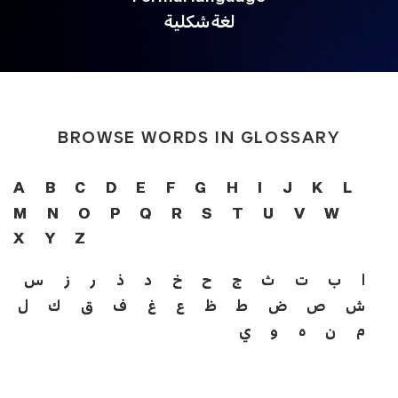
لغة شكلية
BROWSE WORDS IN GLOSSARY
A
B
C
D
E
F
G
H
I
J
K
L
M
N
O
P
Q
R
S
T
U
V
W
X
Y
Z
ا
ب
ت
ث
ج
ح
خ
د
ذ
ر
ز
س
ش
ص
ض
ط
ظ
ع
غ
ف
ق
ك
ل
م
ن
ه
و
ي