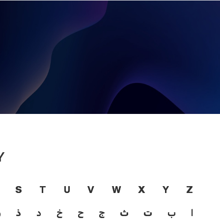
Y
S
T
U
V
W
X
Y
Z
ا
ب
ت
ث
ج
ح
خ
د
ذ
ر