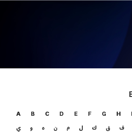
A
B
C
D
E
F
G
H
ف
ق
ك
ل
م
ن
ه
و
ي