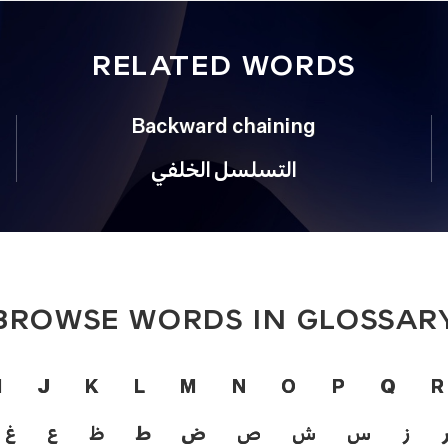
RELATED WORDS
Backward chaining
التسلسل الخلفي
BROWSE WORDS IN GLOSSAR
I
J
K
L
M
N
O
P
Q
R
ز
س
ش
ص
ض
ط
ظ
ع
غ