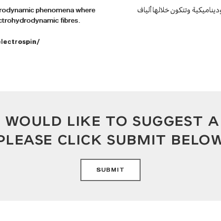
ناميكية وتتكون خلالها ألياف
ohydrodynamic phenomena where
ectrohydrodynamic fibres.
lectrospin/
U WOULD LIKE TO SUGGEST 
PLEASE CLICK SUBMIT BELO
SUBMIT