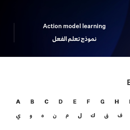
Action model learning
نموذج تعلم الفعل
A
B
C
D
E
F
G
H
ف
ق
ك
ل
م
ن
ه
و
ي