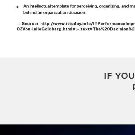
An intellectual template for perceiving, organizing, and m
behind an organization decision.
— Source: http://www.ittoday.info/ITPerformanceImpr
03VonHalleGoldberg.html#:~:text=The%20Decision%
IF YO