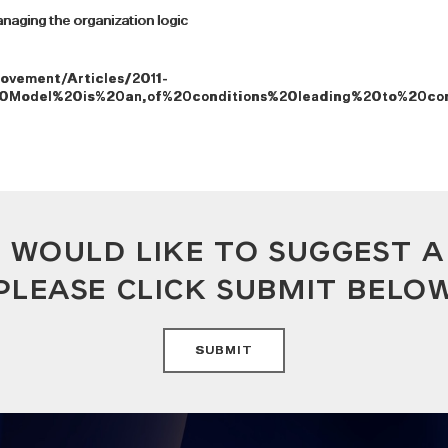
anaging the organization logic
ovement/Articles/2011-
20Model%20is%20an,of%20conditions%20leading%20to%20con
U WOULD LIKE TO SUGGEST 
PLEASE CLICK SUBMIT BELO
SUBMIT