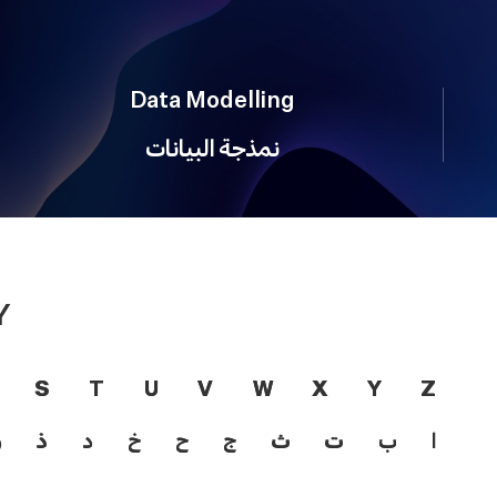
Data Modelling
نمذجة البيانات
Y
S
T
U
V
W
X
Y
Z
ا
ب
ت
ث
ج
ح
خ
د
ذ
ر