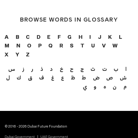
BROWSE WORDS IN GLOSSARY
A
B
C
D
E
F
G
H
I
J
K
L
M
N
O
P
Q
R
S
T
U
V
W
X
Y
Z
ا
ب
ت
ث
ج
ح
خ
د
ذ
ر
ز
س
ش
ص
ض
ط
ظ
ع
غ
ف
ق
ك
ل
م
ن
ه
و
ي
© 2016 - 2026 Dubai Future Foundation
Dubai Government
UAE Government