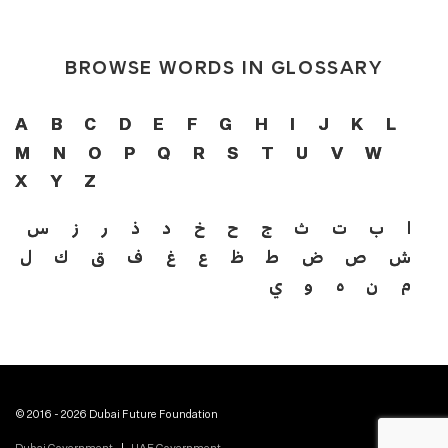
BROWSE WORDS IN GLOSSARY
A
B
C
D
E
F
G
H
I
J
K
L
M
N
O
P
Q
R
S
T
U
V
W
X
Y
Z
ا
ب
ت
ث
ج
ح
خ
د
ذ
ر
ز
س
ش
ص
ض
ط
ظ
ع
غ
ف
ق
ك
ل
م
ن
ه
و
ي
© 2016 - 2026 Dubai Future Foundation