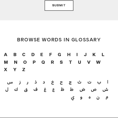
SUBMIT
BROWSE WORDS IN GLOSSARY
A
B
C
D
E
F
G
H
I
J
K
L
M
N
O
P
Q
R
S
T
U
V
W
X
Y
Z
ا
ب
ت
ث
ج
ح
خ
د
ذ
ر
ز
س
ش
ص
ض
ط
ظ
ع
غ
ف
ق
ك
ل
م
ن
ه
و
ي