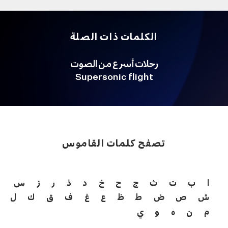
الكلمات ذات الصلة
رحلات أسرع من الصوت
Supersonic flight
تصفح كلمات القاموس
ا
ب
ت
ث
ج
ح
خ
د
ذ
ر
ز
س
ش
ص
ض
ط
ظ
ع
غ
ف
ق
ك
ل
م
ن
ه
و
ي