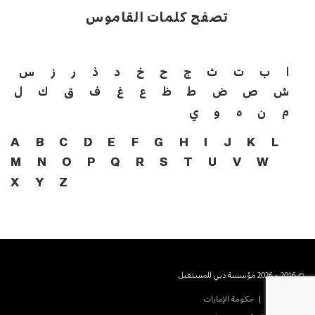
تصفح كلمات القاموس
ا
ب
ت
ث
ج
ح
خ
د
ذ
ر
ز
س
ش
ص
ض
ط
ظ
ع
غ
ف
ق
ك
ل
م
ن
ه
و
ي
A
B
C
D
E
F
G
H
I
J
K
L
M
N
O
P
Q
R
S
T
U
V
W
X
Y
Z
© 2016 - 2026 مؤسسة دبي للمستقبل
حكومة دبى
حكومة الإمارات