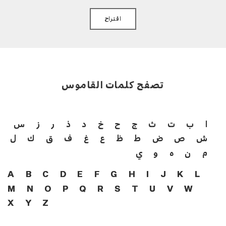
اقتراح
تصفح كلمات القاموس
ا
ب
ت
ث
ج
ح
خ
د
ذ
ر
ز
س
ش
ص
ض
ط
ظ
ع
غ
ف
ق
ك
ل
م
ن
ه
و
ي
A
B
C
D
E
F
G
H
I
J
K
L
M
N
O
P
Q
R
S
T
U
V
W
X
Y
Z