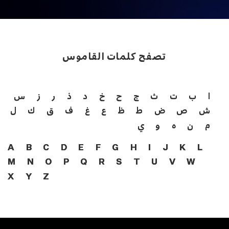
تصفح كلمات القاموس
ا
ب
ت
ث
ج
ح
خ
د
ذ
ر
ز
س
ش
ص
ض
ط
ظ
ع
غ
ف
ق
ك
ل
م
ن
ه
و
ي
A
B
C
D
E
F
G
H
I
J
K
L
M
N
O
P
Q
R
S
T
U
V
W
X
Y
Z