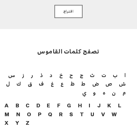
اقتراح
تصفح كلمات القاموس
ا
ب
ت
ث
ج
ح
خ
د
ذ
ر
ز
س
ش
ص
ض
ط
ظ
ع
غ
ف
ق
ك
ل
م
ن
ه
و
ي
A
B
C
D
E
F
G
H
I
J
K
L
M
N
O
P
Q
R
S
T
U
V
W
X
Y
Z