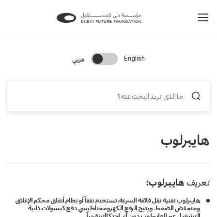
Change Search Language
عربي
English
هايبرلوب
تعريف
هايبرلوب:
هايبرلوب تقنية نقل فائقة السرعة، تستخدم نفقاً أو نظام أنفاق محكم الإغلاق
ومنخفض الضغط. ويتيح الرفع الكهرومغناطيسي دفع كبسولات ذاتية
التشغيل عبر الهايبرلوب دون أي احتكاك تقريباً.