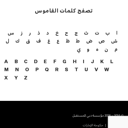
تصفح كلمات القاموس
ا
ب
ت
ث
ج
ح
خ
د
ذ
ر
ز
س
ش
ص
ض
ط
ظ
ع
غ
ف
ق
ك
ل
م
ن
ه
و
ي
A
B
C
D
E
F
G
H
I
J
K
L
M
N
O
P
Q
R
S
T
U
V
W
X
Y
Z
© 2016 - 2026 مؤسسة دبي للمستقبل
حكومة دبى
حكومة الإمارات