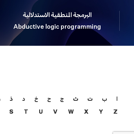
البرمجة المنطقية الاستدلالية
Abductive logic programming
ا
ب
ت
ث
ج
ح
خ
د
ذ
ر
S
T
U
V
W
X
Y
Z