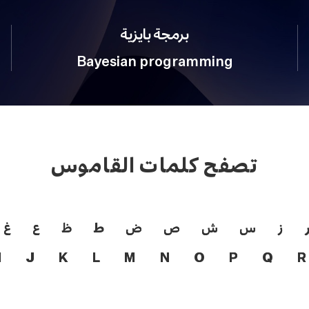
برمجة بايزية
Bayesian programming
تصفح كلمات القاموس
ز
س
ش
ص
ض
ط
ظ
ع
غ
I
J
K
L
M
N
O
P
Q
R