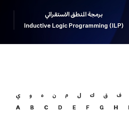
برمجة المنطق الاستقرائي
Inductive Logic Programming (ILP)
ف
ق
ك
ل
م
ن
ه
و
ي
A
B
C
D
E
F
G
H