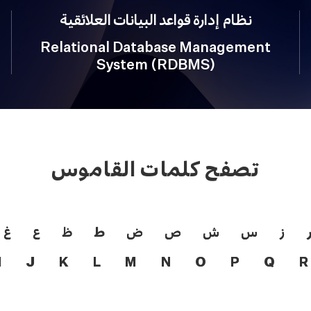
نظام إدارة قواعد البيانات العلائقية
Relational Database Management
System (RDBMS)
تصفح كلمات القاموس
ز
س
ش
ص
ض
ط
ظ
ع
غ
I
J
K
L
M
N
O
P
Q
R