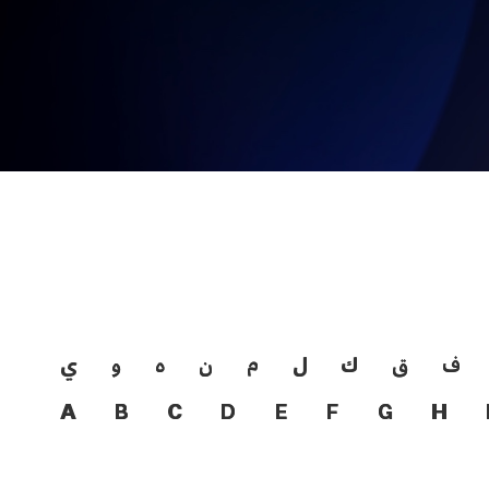
ف
ق
ك
ل
م
ن
ه
و
ي
A
B
C
D
E
F
G
H