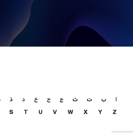
ا
ب
ت
ث
ج
ح
خ
د
ذ
ر
S
T
U
V
W
X
Y
Z