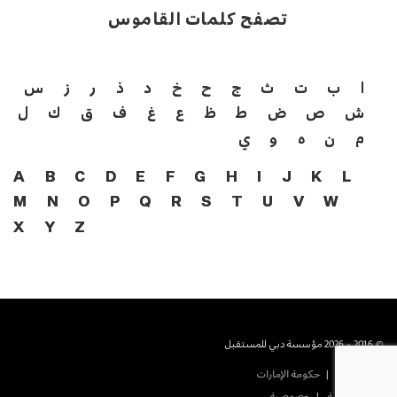
تصفح كلمات القاموس
ا
ب
ت
ث
ج
ح
خ
د
ذ
ر
ز
س
ش
ص
ض
ط
ظ
ع
غ
ف
ق
ك
ل
م
ن
ه
و
ي
A
B
C
D
E
F
G
H
I
J
K
L
M
N
O
P
Q
R
S
T
U
V
W
X
Y
Z
© 2016 - 2026 مؤسسة دبي للمستقبل
حكومة دبى
حكومة الإمارات
شروط الخدمة
خصوصية