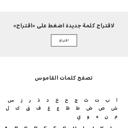
لاقتراح كلمة جديدة اضغط على «اقتراح»
اقتراح
تصفح كلمات القاموس
ا
ب
ت
ث
ج
ح
خ
د
ذ
ر
ز
س
ش
ص
ض
ط
ظ
ع
غ
ف
ق
ك
ل
م
ن
ه
و
ي