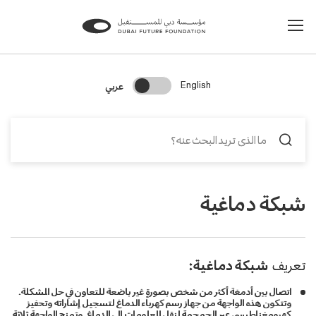
Change Search Language
عربي
English
شبكة دماغية
تعريف
شبكة دماغية:
اتصال بين أدمغة أكثر من شخص بصورةٍ غير باضعة للتعاون في حل المشكلة.
وتتكون هذه الواجهة من جهاز رسم كهرباء الدماغ لتسجيل إشاراته وتحفيز
كهرومغناطيسي عبر الجمجمة لنقل المعلومات إلى الدماغ. وتمنح الواجهة ثلاثة