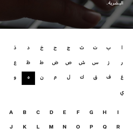
البشرية.
ا
ب
ت
ث
ج
ح
خ
د
ذ
ر
ز
س
ش
ص
ض
ط
ظ
ع
غ
ف
ق
ك
ل
م
ن
ه
و
ي
A
B
C
D
E
F
G
H
I
J
K
L
M
N
O
P
Q
R